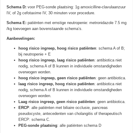
Schema D:
voor PEG-sonde plaatsing: 1g amoxicilline-clavulaanzuur
IV, of 2g cefotaxime IV, 30 minuten voor procedure.
Schema E:
patiënten met ernstige neutropenie: metronidazole 7.5 mg
/kg toevoegen aan bovenstaande schema’s.
Aanbevelingen:
hoog risico ingreep, hoog risico patiënten
: schema A of B;
bij neutropenie + E
hoog risico ingreep, laag risico patiënten
: antibiotica niet
nodig, schema A of B kunnen in individuele omstandigheden
overwogen worden.
hoog risico ingreep, geen risico patiënten
: geen antibiotica.
laag risico ingreep, hoog risico patiënten
: antibiotica niet
nodig, schema A of B kunnen in individuele omstandigheden
overwogen worden.
Laag risico ingreep, geen risico patiënten
: geen antibiotica.
ERCP
: alle patiënten met biliaire occlusie, pancreas
pseudocyste, antecedenten van cholangitis of therapeutisch
ERCP: schema C.
PEG-sonde plaatsing
: alle patiënten schema D