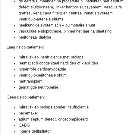
de eerste 6 maanden na procedure bij patiënten met septum
defect sluitsysteem, linker hartoor sluitsysteem, vasculaire
greffes, vena cava filters en centraal veneus systeem
ventriculo-arteriële shunts
heelkundige systemisch – pulmonaire shunt
vasculaire endoprothese, binnen het jaar na plaatsing
peritoneaal dialyse
Laag risico patiënten:
mitralisklep insufficiëntie met prolaps
reumatisch congenitaal hartlijden of kleplijden
hypertrofe cardiomyopathie
ventriculo-peritoneale shunt
harttransplant
gematigde neutropenie
Geen risico patiënten:
mitralisklep prolaps zonder insufficiëntie
pacemaker
atrium septum defect, ongecompliceerd
CABG
interne defibrillator