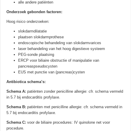
alle andere patiënten
Onderzoek gebonden factoren:
Hoog risico onderzoeken:
slokdarmdilatatie
plaatsen slokdarmprothese
endoscopische behandeling van slokdarmvarices
laser behandeling van het hoog digestieve systeem
PEG-sonde plaatsing
ERCP voor biliaire obstructie of manipulatie van
pancreaspseudocysten
EUS met punctie van (pancreas)cysten
Antibiotica schema’s:
Schema A:
patiënten zonder penicilline allergie: cfr. schema vermeld
in 5.7 bij endocarditis profylaxe.
Schema B:
patiënten met penicilline allergie: cfr. schema vermeld in
5.7 bij endocarditis profylaxe.
Schema C:
voor de biliaire procedures: IV quinolone net voor
procedure.