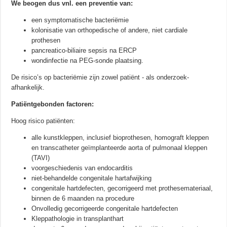
We beogen dus vnl. een preventie van:
een symptomatische bacteriëmie
kolonisatie van orthopedische of andere, niet cardiale
prothesen
pancreatico-biliaire sepsis na ERCP
wondinfectie na PEG-sonde plaatsing.
De risico’s op bacteriëmie zijn zowel patiënt - als onderzoek-
afhankelijk.
Patiëntgebonden factoren:
Hoog risico patiënten:
alle kunstkleppen, inclusief bioprothesen, homograft kleppen
en transcatheter geïmplanteerde aorta of pulmonaal kleppen
(TAVI)
voorgeschiedenis van endocarditis
niet-behandelde congenitale hartafwijking
congenitale hartdefecten, gecorrigeerd met prothesemateriaal,
binnen de 6 maanden na procedure
Onvolledig gecorrigeerde congenitale hartdefecten
Kleppathologie in transplanthart